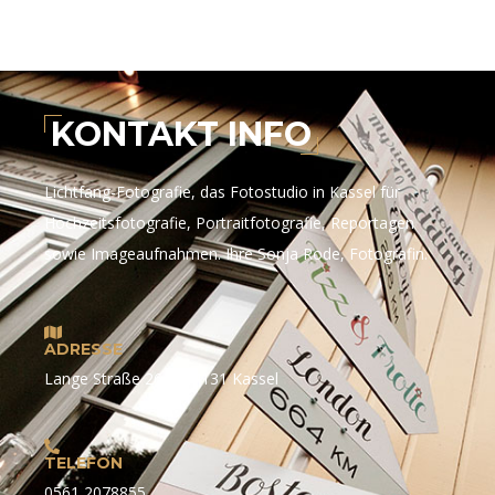
KONTAKT INFO
Lichtfang-Fotografie, das Fotostudio in Kassel für
Hochzeitsfotografie, Portraitfotografie, Reportagen
sowie Imageaufnahmen. Ihre Sonja Rode, Fotografin.
ADRESSE
Lange Straße 26 in 34131 Kassel
TELEFON
0561 2078855